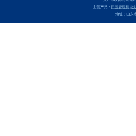
安丘市欧德机械有
藤
主营产品：
田园管理机
微
机
地址：山东
新
品
的
福
山
区
中
耕
机
上
市，
洗
姜
机
该