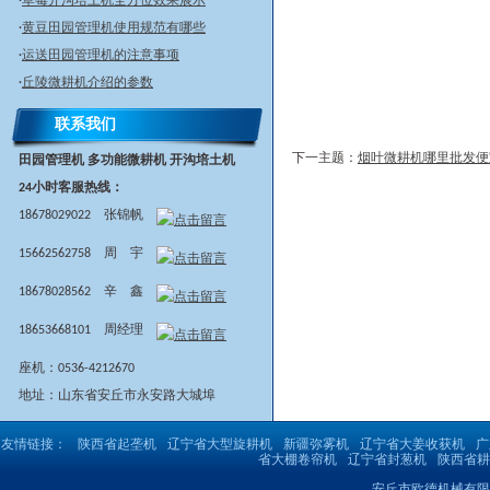
·
草莓开沟培土机全方位效果展示
市
·
黄豆田园管理机使用规范有哪些
松
·
运送田园管理机的注意事项
土
·
丘陵微耕机介绍的参数
机
联系我们
开
下一主题：
烟叶微耕机哪里批发便
田园管理机 多功能微耕机 开沟培土机
封
24小时客服热线：
市
18678029022 张锦帆
割
草
15662562758 周 宇
机
18678028562 辛 鑫
洗
18653668101 周经理
姜
机
座机：0536-4212670
在
地址：山东省安丘市永安路大城埠
葡
友情链接：
陕西省起垄机
辽宁省大型旋耕机
新疆弥雾机
辽宁省大姜收获机
广
萄
省大棚卷帘机
辽宁省封葱机
陕西省耕
埋