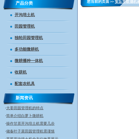
您当前的页面 >>
安丘市欧德机
产品分类
开沟培土机
田园管理机
独轮田园管理机
。
弥
多功能微耕机
雾
微耕播种一体机
机
收获机
选
购
配套农机具
方
法
新闻资讯
有
·
大姜田园管理机的特点
哪
·
简单介绍白萝卜微耕机
些，
·
操作甘蔗开沟培土机需要几步
迪
·
储备叶子菜田园管理机需谨慎
庆